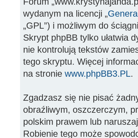
Forum „www.krystynajanda.pl
wydanym na licencji „
General
„GPL”) i możliwym do ściągn
Skrypt phpBB tylko ułatwia d
nie kontrolują tekstów zami
tego skryptu. Więcej inform
na stronie
www.phpBB3.PL
.
Zgadzasz się nie pisać żadn
obraźliwym, oszczerczym, pr
polskim prawem lub naruszaj
Robienie tego może spowod