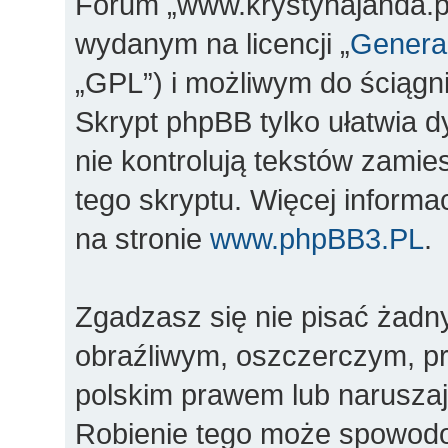
Forum „www.krystynajanda.pl
wydanym na licencji „
General
„GPL”) i możliwym do ściągn
Skrypt phpBB tylko ułatwia d
nie kontrolują tekstów zami
tego skryptu. Więcej inform
na stronie
www.phpBB3.PL
.
Zgadzasz się nie pisać żadn
obraźliwym, oszczerczym, pr
polskim prawem lub naruszaj
Robienie tego może spowod