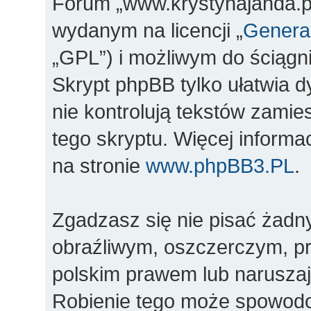
Forum „www.krystynajanda.pl
wydanym na licencji „
General
„GPL”) i możliwym do ściągn
Skrypt phpBB tylko ułatwia d
nie kontrolują tekstów zami
tego skryptu. Więcej inform
na stronie
www.phpBB3.PL
.
Zgadzasz się nie pisać żadn
obraźliwym, oszczerczym, pr
polskim prawem lub naruszaj
Robienie tego może spowod