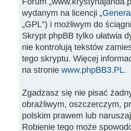
Forum „www.krystynajanda.pl
wydanym na licencji „
General
„GPL”) i możliwym do ściągn
Skrypt phpBB tylko ułatwia d
nie kontrolują tekstów zami
tego skryptu. Więcej inform
na stronie
www.phpBB3.PL
.
Zgadzasz się nie pisać żadn
obraźliwym, oszczerczym, pr
polskim prawem lub naruszaj
Robienie tego może spowod