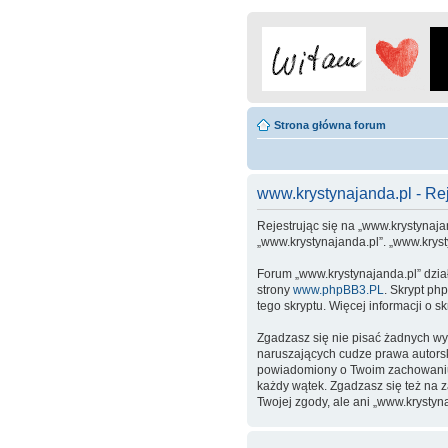
Strona główna forum
www.krystynajanda.pl - Rej
Rejestrując się na „www.krystynajan
„www.krystynajanda.pl”. „www.krys
Forum „www.krystynajanda.pl” dzia
strony
www.phpBB3.PL
. Skrypt ph
tego skryptu. Więcej informacji o 
Zgadzasz się nie pisać żadnych wy
naruszających cudze prawa autors
powiadomiony o Twoim zachowaniu.
każdy wątek. Zgadzasz się też na 
Twojej zgody, ale ani „www.kryst