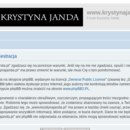
www.krystynaja
Forum Krystyny Jandy
estracja
da.pl” zgadzasz się na poniższe warunki. Jeśli się na nie nie zgadzasz, opuść i nie
tynajanda.pl” ma prawo zmienić te warunki, ale musi Cię o tym poinformować.
ła na skrypcie phpBB, wydanym na licencji „
General Public License
” (zwanej też „
pBB tylko ułatwia dyskusje przez Internet, jego autorzy nie kontrolują tekstów zam
skrypcie phpBB można znaleźć na stronie
www.phpBB3.PL
.
powiedzi o charakterze obraźliwym, oszczerczym, propagującym treści niezgodne
kie. Robienie tego może spowodować, że zostaniesz zbanowany na zawsze, a Twój
 Zgadzasz się, że „www.krystynajanda.pl” ma prawo w każdej chwili usunąć, prz
zapisywanie wszystkich informacji, które podajesz, w bazie danych. Dane te nie 
ynajanda.pl” ani phpBB nie odpowiada za włamania, które mogą spowodować wykra