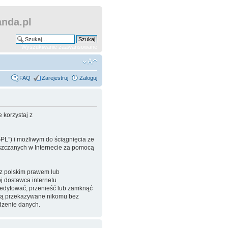
nda.pl
Wyszukiwanie zaawansowane
FAQ
Zarejestruj
Zaloguj
 korzystaj z
GPL”) i możliwym do ściągnięcia ze
ieszczanych w Internecie za pomocą
 z polskim prawem lub
 dostawca internetu
eedytować, przenieść lub zamknąć
będą przekazywane nikomu bez
dzenie danych.