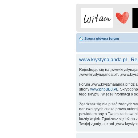
Strona główna forum
www.krystynajanda.pl - Rej
Rejestrując się na „www.krystynajan
„www.krystynajanda.pl”. „www.krys
Forum „www.krystynajanda.pl” dzia
strony
www.phpBB3.PL
. Skrypt ph
tego skryptu. Więcej informacji o 
Zgadzasz się nie pisać żadnych wy
naruszających cudze prawa autors
powiadomiony o Twoim zachowaniu.
każdy wątek. Zgadzasz się też na 
Twojej zgody, ale ani „www.kryst