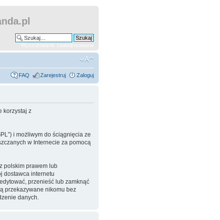
nda.pl
Wyszukiwanie zaawansowane
FAQ
Zarejestruj
Zaloguj
 korzystaj z
GPL”) i możliwym do ściągnięcia ze
ieszczanych w Internecie za pomocą
 z polskim prawem lub
 dostawca internetu
eedytować, przenieść lub zamknąć
będą przekazywane nikomu bez
dzenie danych.