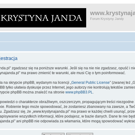
www.krystynaja
Forum Krystyny Jandy
estracja
da.pl” zgadzasz się na poniższe warunki. Jeśli się na nie nie zgadzasz, opuść i nie
tynajanda.pl” ma prawo zmienić te warunki, ale musi Cię o tym poinformować.
ła na skrypcie phpBB, wydanym na licencji „
General Public License
” (zwanej też „
pBB tylko ułatwia dyskusje przez Internet, jego autorzy nie kontrolują tekstów zam
skrypcie phpBB można znaleźć na stronie
www.phpBB3.PL
.
powiedzi o charakterze obraźliwym, oszczerczym, propagującym treści niezgodne
kie. Robienie tego może spowodować, że zostaniesz zbanowany na zawsze, a Twój
 Zgadzasz się, że „www.krystynajanda.pl” ma prawo w każdej chwili usunąć, prz
zapisywanie wszystkich informacji, które podajesz, w bazie danych. Dane te nie 
ynajanda.pl” ani phpBB nie odpowiada za włamania, które mogą spowodować wykra