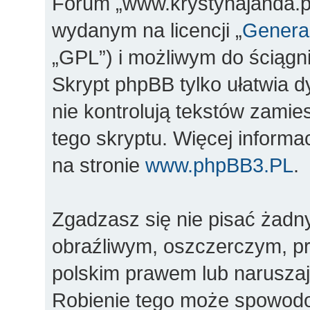
Forum „www.krystynajanda.pl
wydanym na licencji „
General
„GPL”) i możliwym do ściągn
Skrypt phpBB tylko ułatwia d
nie kontrolują tekstów zami
tego skryptu. Więcej inform
na stronie
www.phpBB3.PL
.
Zgadzasz się nie pisać żadn
obraźliwym, oszczerczym, pr
polskim prawem lub naruszaj
Robienie tego może spowod