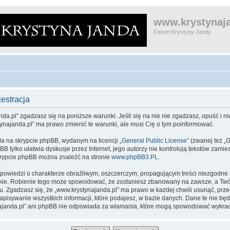
www.krystynaja
Forum Krystyny Jandy
estracja
da.pl” zgadzasz się na poniższe warunki. Jeśli się na nie nie zgadzasz, opuść i nie
tynajanda.pl” ma prawo zmienić te warunki, ale musi Cię o tym poinformować.
ła na skrypcie phpBB, wydanym na licencji „
General Public License
” (zwanej też „
pBB tylko ułatwia dyskusje przez Internet, jego autorzy nie kontrolują tekstów zam
skrypcie phpBB można znaleźć na stronie
www.phpBB3.PL
.
powiedzi o charakterze obraźliwym, oszczerczym, propagującym treści niezgodne
kie. Robienie tego może spowodować, że zostaniesz zbanowany na zawsze, a Twój
 Zgadzasz się, że „www.krystynajanda.pl” ma prawo w każdej chwili usunąć, prz
zapisywanie wszystkich informacji, które podajesz, w bazie danych. Dane te nie 
ynajanda.pl” ani phpBB nie odpowiada za włamania, które mogą spowodować wykra