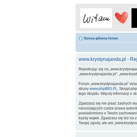
Strona główna forum
www.krystynajanda.pl - Rej
Rejestrując się na „www.krystynajan
„www.krystynajanda.pl”. „www.krys
Forum „www.krystynajanda.pl” dzia
strony
www.phpBB3.PL
. Skrypt ph
tego skryptu. Więcej informacji o 
Zgadzasz się nie pisać żadnych wy
naruszających cudze prawa autors
powiadomiony o Twoim zachowaniu.
każdy wątek. Zgadzasz się też na 
Twojej zgody, ale ani „www.kryst