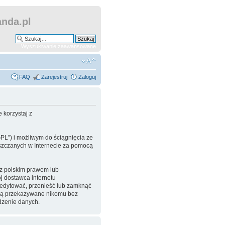
nda.pl
Wyszukiwanie zaawansowane
FAQ
Zarejestruj
Zaloguj
 korzystaj z
GPL”) i możliwym do ściągnięcia ze
ieszczanych w Internecie za pomocą
 z polskim prawem lub
 dostawca internetu
eedytować, przenieść lub zamknąć
będą przekazywane nikomu bez
dzenie danych.