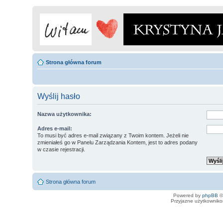
Strona główna forum
Wyślij hasło
Nazwa użytkownika:
Adres e-mail:
To musi być adres e-mail związany z Twoim kontem. Jeżeli nie
zmieniałeś go w Panelu Zarządzania Kontem, jest to adres podany
w czasie rejestracji.
Strona główna forum
Powered by
phpBB
©
Przyjazne użytkowniko