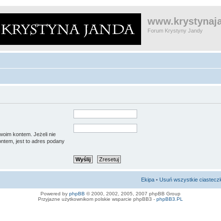
www.krystynaja
Forum Krystyny Jandy
woim kontem. Jeżeli nie
ntem, jest to adres podany
Ekipa
•
Usuń wszystkie ciastecz
Powered by
phpBB
© 2000, 2002, 2005, 2007 phpBB Group
Przyjazne użytkownikom polskie wsparcie phpBB3 -
phpBB3.PL