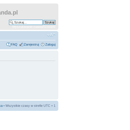
nda.pl
Wyszukiwanie zaawansowane
FAQ
Zarejestruj
Zaloguj
ka
• Wszystkie czasy w strefie UTC + 1