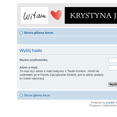
Strona główna forum
Wyślij hasło
Nazwa użytkownika:
Adres e-mail:
To musi być adres e-mail związany z Twoim kontem. Jeżeli nie
zmieniałeś go w Panelu Zarządzania Kontem, jest to adres podany
w czasie rejestracji.
Strona główna forum
Powered by
phpBB
©
Przyjazne użytkowniko