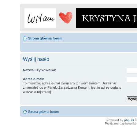
Strona główna forum
Wyślij hasło
Nazwa użytkownika:
Adres e-mail:
To musi być adres e-mail związany z Twoim kontem. Jeżeli nie
zmieniałeś go w Panelu Zarządzania Kontem, jest to adres podany
w czasie rejestracji.
Strona główna forum
Powered by
phpBB
©
Przyjazne użytkowniko