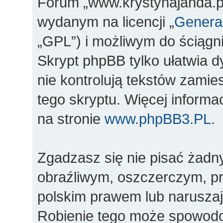
Forum „www.krystynajanda.pl
wydanym na licencji „
General
„GPL”) i możliwym do ściągn
Skrypt phpBB tylko ułatwia d
nie kontrolują tekstów zami
tego skryptu. Więcej inform
na stronie
www.phpBB3.PL
.
Zgadzasz się nie pisać żadn
obraźliwym, oszczerczym, pr
polskim prawem lub naruszaj
Robienie tego może spowod