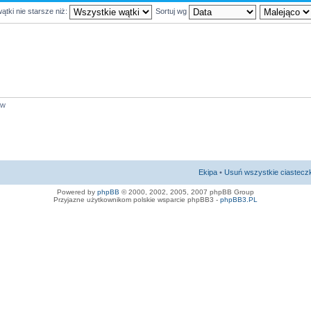
ątki nie starsze niż:
Sortuj wg
ów
Ekipa
•
Usuń wszystkie ciastecz
Powered by
phpBB
© 2000, 2002, 2005, 2007 phpBB Group
Przyjazne użytkownikom polskie wsparcie phpBB3 -
phpBB3.PL