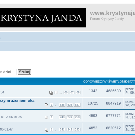
www.krystynaja
Forum Krystyny Jandy
m
ODPOWIEDZI
WYŚWIETLONE
OSTAT
przez
1342
4686639
:34
...
Pt, 09
1
66
67
68
 przymrużeniem oka
przez
10725
8847919
7
...
Wt, 29
1
535
536
537
przez
4993
6777771
.01.2006 01:35
...
N, 31.
1
248
249
250
przez
4852
6820512
05 01:47
...
So, 31
1
241
242
243