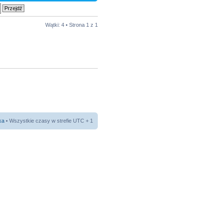
Wątki: 4 • Strona
1
z
1
ka
• Wszystkie czasy w strefie UTC + 1