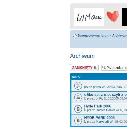
Strona główna forum
‹
Archiwu
Archiwum
Dział zablokowany
WĄTKI
.
przez
gross
Wt, 20.03.2007 17
o&ko sp. z o.o. czyli z
przez
o.
Pt, 11.03.2005 08:0
Hyde Park 2006
przez
Dorota Doniecka
N, 01
HYDE PARK 2005
przez
MarysiaB
Wt, 08.03.20