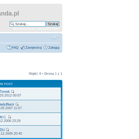
nda.pl
Wyszukiwanie zaawansowane
FAQ
Zarejestruj
Zaloguj
Wątki: 4 • Strona
1
z
1
NI POST
Tomek
.03.2012 00:07
ladyBlack
.05.2007 11:57
M.C.
12.2006 23:29
DU
.12.2005 20:40