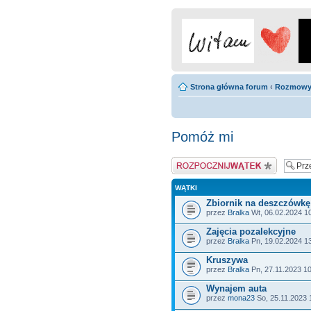
Strona główna forum
‹
Rozmow
Pomóż mi
Napisz wątek
WĄTKI
Zbiornik na deszczówkę
przez
Bralka
Wt, 06.02.2024 1
Zajęcia pozalekcyjne
przez
Bralka
Pn, 19.02.2024 1
Kruszywa
przez
Bralka
Pn, 27.11.2023 1
Wynajem auta
przez
mona23
So, 25.11.2023 