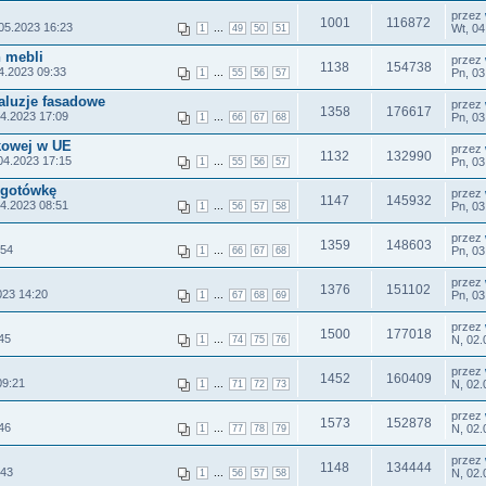
przez
1001
116872
05.2023 16:23
...
Wt, 04
1
49
50
51
 mebli
przez
1138
154738
4.2023 09:33
...
Pn, 03
1
55
56
57
aluzje fasadowe
przez
1358
176617
04.2023 17:09
...
Pn, 03
1
66
67
68
kowej w UE
przez
1132
132990
04.2023 17:15
...
Pn, 03
1
55
56
57
 gotówkę
przez
1147
145932
04.2023 08:51
...
Pn, 03
1
56
57
58
przez
1359
148603
:54
...
Pn, 03
1
66
67
68
przez
1376
151102
023 14:20
...
Pn, 03
1
67
68
69
przez
1500
177018
45
...
N, 02.
1
74
75
76
przez
1452
160409
09:21
...
N, 02.
1
71
72
73
przez
1573
152878
46
...
N, 02.
1
77
78
79
przez
1148
134444
:43
...
N, 02.
1
56
57
58