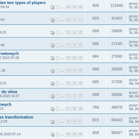
tes two types of players
przez
909
112940
 04:24
...
Śr, 05
1
44
45
46
przez
820
42423
:04
...
Śr, 05
1
40
41
42
przez
689
24809
4:25
...
Śr, 05
1
33
34
35
przez
686
27245
:48
...
Śr, 05
1
33
34
35
ernetowych
przez
684
27690
7.2023 07:28
...
Śr, 05
1
33
34
35
przez
689
26609
1:39
...
Śr, 05
1
33
34
35
przez
685
27256
2:23
...
Wt, 04
1
33
34
35
y do okna
przez
689
28666
06.2023 16:37
...
Wt, 04
1
33
34
35
lowych
przez
768
49979
:22
...
Wt, 04
1
37
38
39
ss transformation
przez
815
69443
12:29
...
Wt, 04
1
39
40
41
przez
909
98587
06.2023 07:14
...
Wt, 04
1
44
45
46