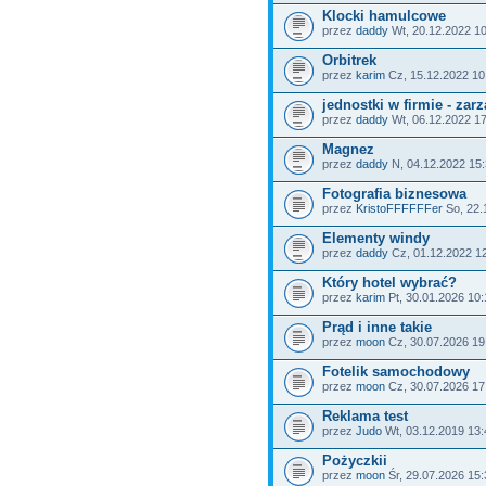
Klocki hamulcowe
przez
daddy
Wt, 20.12.2022 10
Orbitrek
przez
karim
Cz, 15.12.2022 10
jednostki w firmie - zar
przez
daddy
Wt, 06.12.2022 1
Magnez
przez
daddy
N, 04.12.2022 15
Fotografia biznesowa
przez
KristoFFFFFFer
So, 22.
Elementy windy
przez
daddy
Cz, 01.12.2022 1
Który hotel wybrać?
przez
karim
Pt, 30.01.2026 10:
Prąd i inne takie
przez
moon
Cz, 30.07.2026 19
Fotelik samochodowy
przez
moon
Cz, 30.07.2026 17
Reklama test
przez
Judo
Wt, 03.12.2019 13:
Pożyczkii
przez
moon
Śr, 29.07.2026 15: