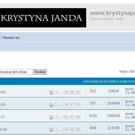
www.krystynaja
Forum Krystyny Jandy
y
‹
Pomóż mi
Wątki: 585
ODPOWIEDZI
WYŚWIETLONE
OSTAT
przez
511
20624
0:59
...
Cz, 06
1
24
25
26
przez
757
104404
3:23
...
Cz, 06
1
36
37
38
przez
1142
139348
0:17
...
Cz, 06
1
56
57
58
przez
909
113705
11:02
...
Cz, 06
1
44
45
46