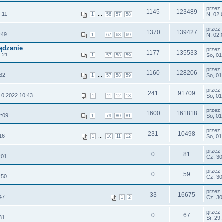
przez
1145
123489
:11
...
N, 02.
1
56
57
58
przez
1370
139427
:49
...
N, 02.
1
67
68
69
ządzanie
przez
1177
135533
7:21
...
So, 01
1
57
58
59
przez
1160
128206
:32
...
So, 01
1
57
58
59
przez
241
91709
10.2022 10:43
...
So, 01
1
11
12
13
przez
1600
161818
2:09
...
So, 01
1
79
80
81
przez
231
10498
16
...
So, 01
1
10
11
12
przez
0
81
:01
Cz, 30
przez
0
59
:50
Cz, 30
przez
33
16675
47
Cz, 30
1
2
przez
0
67
31
Śr, 29