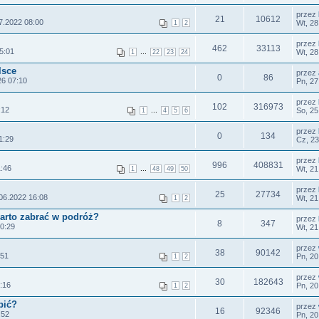
przez
21
10612
7.2022 08:00
Wt, 28
1
2
przez
462
33113
5:01
...
Wt, 28
1
22
23
24
lsce
przez
0
86
26 07:10
Pn, 27
przez
102
316973
:12
...
So, 25
1
4
5
6
przez
0
134
1:29
Cz, 23
przez
996
408831
1:46
...
Wt, 21
1
48
49
50
przez
25
27734
06.2022 16:08
Wt, 21
1
2
warto zabrać w podróż?
przez
8
347
0:29
Wt, 21
przez
38
90142
:51
Pn, 20
1
2
przez
30
182643
:16
Pn, 20
1
2
bić?
przez
16
92346
:52
Pn, 20