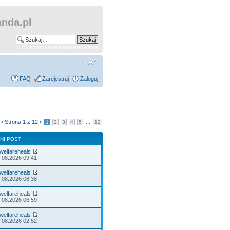
nda.pl
Wyszukiwanie zaawansowane
FAQ
Zarejestruj
Zaloguj
 •
Strona
1
z
12
•
...
1
2
3
4
5
12
NI POST
welfareheals
.08.2026 09:41
welfareheals
.08.2026 08:38
welfareheals
.08.2026 06:59
welfareheals
.08.2026 02:52