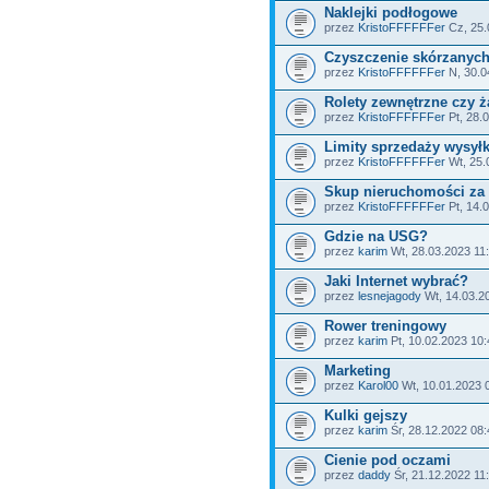
Naklejki podłogowe
przez
KristoFFFFFFer
Cz, 25.
Czyszczenie skórzanych
przez
KristoFFFFFFer
N, 30.0
Rolety zewnętrzne czy ż
przez
KristoFFFFFFer
Pt, 28.
Limity sprzedaży wysył
przez
KristoFFFFFFer
Wt, 25.
Skup nieruchomości za
przez
KristoFFFFFFer
Pt, 14.
Gdzie na USG?
przez
karim
Wt, 28.03.2023 11
Jaki Internet wybrać?
przez
lesnejagody
Wt, 14.03.2
Rower treningowy
przez
karim
Pt, 10.02.2023 10:
Marketing
przez
Karol00
Wt, 10.01.2023 
Kulki gejszy
przez
karim
Śr, 28.12.2022 08:
Cienie pod oczami
przez
daddy
Śr, 21.12.2022 11