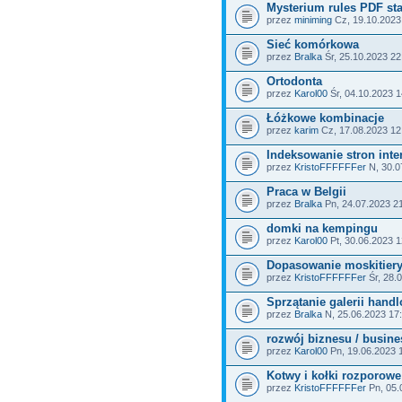
Mysterium rules PDF sta
przez
miniming
Cz, 19.10.2023
Sieć komórkowa
przez
Bralka
Śr, 25.10.2023 22
Ortodonta
przez
Karol00
Śr, 04.10.2023 1
Łóżkowe kombinacje
przez
karim
Cz, 17.08.2023 12
Indeksowanie stron int
przez
KristoFFFFFFer
N, 30.0
Praca w Belgii
przez
Bralka
Pn, 24.07.2023 2
domki na kempingu
przez
Karol00
Pt, 30.06.2023 1
Dopasowanie moskitier
przez
KristoFFFFFFer
Śr, 28.
Sprzątanie galerii hand
przez
Bralka
N, 25.06.2023 17
rozwój biznesu / busine
przez
Karol00
Pn, 19.06.2023 
Kotwy i kołki rozporowe
przez
KristoFFFFFFer
Pn, 05.