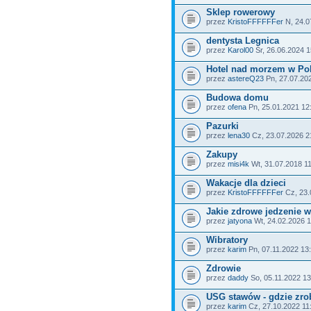
Sklep rowerowy
przez
KristoFFFFFFer
N, 24.0
dentysta Legnica
przez
Karol00
Śr, 26.06.2024 1
Hotel nad morzem w Po
przez
astereQ23
Pn, 27.07.20
Budowa domu
przez
ofena
Pn, 25.01.2021 12
Pazurki
przez
lena30
Cz, 23.07.2026 2
Zakupy
przez
misi4k
Wt, 31.07.2018 1
Wakacje dla dzieci
przez
KristoFFFFFFer
Cz, 23.
Jakie zdrowe jedzenie 
przez
jatyona
Wt, 24.02.2026 1
Wibratory
przez
karim
Pn, 07.11.2022 13
Zdrowie
przez
daddy
So, 05.11.2022 13
USG stawów - gdzie zro
przez
karim
Cz, 27.10.2022 11