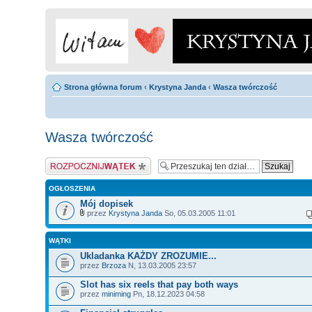
Strona główna forum
‹
Krystyna Janda
‹
Wasza twórczość
Wasza twórczość
Napisz wątek
OGŁOSZENIA
Mój dopisek
przez
Krystyna Janda
So, 05.03.2005 11:01
WĄTKI
Ukladanka KAŻDY ZROZUMIE...
przez
Brzoza
N, 13.03.2005 23:57
Slot has six reels that pay both ways
przez
miniming
Pn, 18.12.2023 04:58