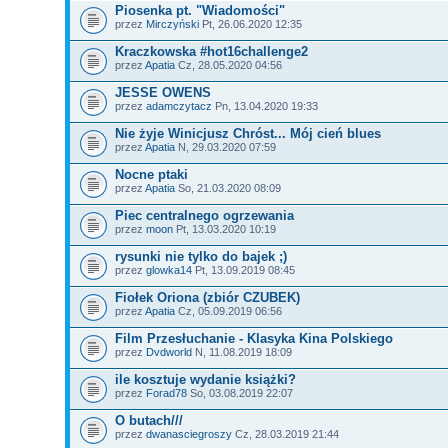
Piosenka pt. "Wiadomości"
przez
Mirczyński
Pt, 26.06.2020 12:35
Kraczkowska #hot16challenge2
przez
Apatia
Cz, 28.05.2020 04:56
JESSE OWENS
przez
adamczytacz
Pn, 13.04.2020 19:33
Nie żyje Winicjusz Chróst... Mój cień blues
przez
Apatia
N, 29.03.2020 07:59
Nocne ptaki
przez
Apatia
So, 21.03.2020 08:09
Piec centralnego ogrzewania
przez
moon
Pt, 13.03.2020 10:19
rysunki nie tylko do bajek ;)
przez
glowka14
Pt, 13.09.2019 08:45
Fiołek Oriona (zbiór CZUBEK)
przez
Apatia
Cz, 05.09.2019 06:56
Film Przesłuchanie - Klasyka Kina Polskiego
przez
Dvdworld
N, 11.08.2019 18:09
ile kosztuje wydanie książki?
przez
Forad78
So, 03.08.2019 22:07
O butach///
przez
dwanasciegroszy
Cz, 28.03.2019 21:44