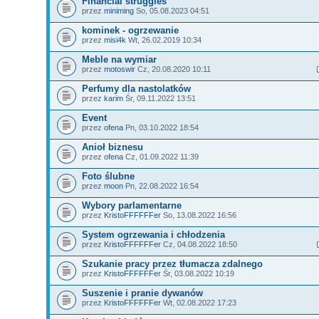
Financial struggles
przez
miniming
So, 05.08.2023 04:51
kominek - ogrzewanie
przez
misi4k
Wt, 26.02.2019 10:34
Meble na wymiar
przez
motoswir
Cz, 20.08.2020 10:11
Perfumy dla nastolatków
przez
karim
Śr, 09.11.2022 13:51
Event
przez
ofena
Pn, 03.10.2022 18:54
Anioł biznesu
przez
ofena
Cz, 01.09.2022 11:39
Foto ślubne
przez
moon
Pn, 22.08.2022 16:54
Wybory parlamentarne
przez
KristoFFFFFFer
So, 13.08.2022 16:56
System ogrzewania i chłodzenia
przez
KristoFFFFFFer
Cz, 04.08.2022 18:50
Szukanie pracy przez tłumacza zdalnego
przez
KristoFFFFFFer
Śr, 03.08.2022 10:19
Suszenie i pranie dywanów
przez
KristoFFFFFFer
Wt, 02.08.2022 17:23