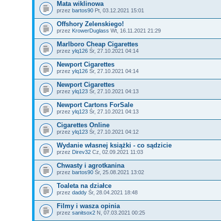
Mata wiklinowa
przez
bartos90
Pt, 03.12.2021 15:01
Offshory Zelenskiego!
przez
KrowerDuglass
Wt, 16.11.2021 21:29
Marlboro Cheap Cigarettes
przez
ylq126
Śr, 27.10.2021 04:14
Newport Cigarettes
przez
ylq126
Śr, 27.10.2021 04:14
Newport Cigarettes
przez
ylq123
Śr, 27.10.2021 04:13
Newport Cartons ForSale
przez
ylq123
Śr, 27.10.2021 04:13
Cigarettes Online
przez
ylq123
Śr, 27.10.2021 04:12
Wydanie własnej książki - co sądzicie
przez
Direv32
Cz, 02.09.2021 11:03
Chwasty i agrotkanina
przez
bartos90
Śr, 25.08.2021 13:02
Toaleta na działce
przez
daddy
Śr, 28.04.2021 18:48
Filmy i wasza opinia
przez
sanitsox2
N, 07.03.2021 00:25