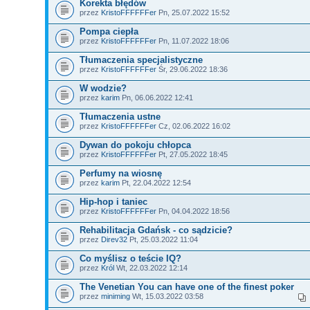
Korekta błędów
przez
KristoFFFFFFer
Pn, 25.07.2022 15:52
Pompa ciepła
przez
KristoFFFFFFer
Pn, 11.07.2022 18:06
Tłumaczenia specjalistyczne
przez
KristoFFFFFFer
Śr, 29.06.2022 18:36
W wodzie?
przez
karim
Pn, 06.06.2022 12:41
Tłumaczenia ustne
przez
KristoFFFFFFer
Cz, 02.06.2022 16:02
Dywan do pokoju chłopca
przez
KristoFFFFFFer
Pt, 27.05.2022 18:45
Perfumy na wiosnę
przez
karim
Pt, 22.04.2022 12:54
Hip-hop i taniec
przez
KristoFFFFFFer
Pn, 04.04.2022 18:56
Rehabilitacja Gdańsk - co sądzicie?
przez
Direv32
Pt, 25.03.2022 11:04
Co myślisz o teście IQ?
przez
Król
Wt, 22.03.2022 12:14
The Venetian You can have one of the finest poker
przez
miniming
Wt, 15.03.2022 03:58