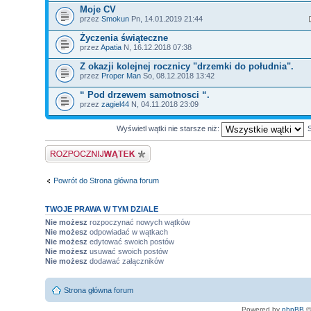
Moje CV
przez
Smokun
Pn, 14.01.2019 21:44
Życzenia świąteczne
przez
Apatia
N, 16.12.2018 07:38
Z okazji kolejnej rocznicy "drzemki do południa".
przez
Proper Man
So, 08.12.2018 13:42
“ Pod drzewem samotnosci “.
przez
zagiel44
N, 04.11.2018 23:09
Wyświetl wątki nie starsze niż:
Napisz wątek
Powrót do Strona główna forum
TWOJE PRAWA W TYM DZIALE
Nie możesz
rozpoczynać nowych wątków
Nie możesz
odpowiadać w wątkach
Nie możesz
edytować swoich postów
Nie możesz
usuwać swoich postów
Nie możesz
dodawać załączników
Strona główna forum
Powered by
phpBB
©