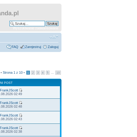
nda.pl
Wyszukiwanie zaawansowane
FAQ
Zarejestruj
Zaloguj
 •
Strona
1
z
10
•
...
1
2
3
4
5
10
NI POST
FrankJScott
.08.2026 02:49
FrankJScott
.08.2026 02:48
FrankJScott
.08.2026 02:43
FrankJScott
.08.2026 02:38