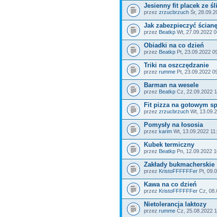
Jesienny fit placek ze ś
przez
zrzucbrzuch
Śr, 28.09.2
Jak zabezpieczyć ścian
przez
Beatkp
Wt, 27.09.2022 0
Obiadki na co dzień
przez
Beatkp
Pt, 23.09.2022 0
Triki na oszczędzanie
przez
rumme
Pt, 23.09.2022 0
Barman na wesele
przez
Beatkp
Cz, 22.09.2022 1
Fit pizza na gotowym sp
przez
zrzucbrzuch
Wt, 13.09.
Pomysły na łososia
przez
karim
Wt, 13.09.2022 11
Kubek termiczny
przez
Beatkp
Pn, 12.09.2022 1
Zakłady bukmacherskie
przez
KristoFFFFFFer
Pt, 09.
Kawa na co dzień
przez
KristoFFFFFFer
Cz, 08.
Nietolerancja laktozy
przez
rumme
Cz, 25.08.2022 1