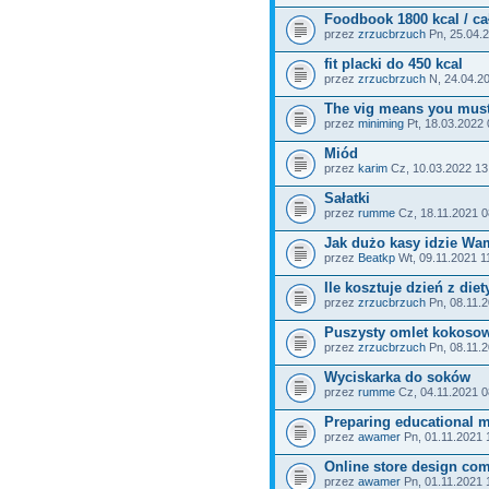
Foodbook 1800 kcal / ca
przez
zrzucbrzuch
Pn, 25.04.
fit placki do 450 kcal
przez
zrzucbrzuch
N, 24.04.2
The vig means you must
przez
miniming
Pt, 18.03.2022 
Miód
przez
karim
Cz, 10.03.2022 13
Sałatki
przez
rumme
Cz, 18.11.2021 0
Jak dużo kasy idzie Wam
przez
Beatkp
Wt, 09.11.2021 1
Ile kosztuje dzień z diet
przez
zrzucbrzuch
Pn, 08.11.2
Puszysty omlet kokoso
przez
zrzucbrzuch
Pn, 08.11.2
Wyciskarka do soków
przez
rumme
Cz, 04.11.2021 0
Preparing educational m
przez
awamer
Pn, 01.11.2021 
Online store design co
przez
awamer
Pn, 01.11.2021 