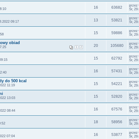
przez
16
63682
8:10
Śr, 29
przez
13
53821
8.2022 09:17
Śr, 29
przez
15
59886
:58
Śr, 29
rowy obiad
przez
20
105680
7:25
Śr, 29
1
2
przez
15
62792
09:15
Śr, 29
przez
16
57431
12:40
Śr, 29
dy do 500 kcal
przez
15
54221
2022 11:19
Śr, 29
mi
przez
15
52820
2022 13:03
Śr, 29
przez
16
67576
2022 08:44
Śr, 29
przez
18
58956
9:52
Śr, 29
przez
16
53877
2022 07:04
Śr, 29