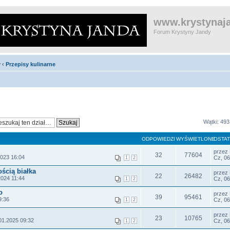
www.krystynaja
Forum Krystyny Jandy
y
‹
Przepisy kulinarne
Wątki: 493
ODPOWIEDZI
WYŚWIETLONE
OSTAT
przez
32
77604
2023 16:04
Cz, 06
1
2
ością białka
przez
22
26482
2024 11:44
Cz, 06
1
2
o
przez
39
95461
9:36
Cz, 06
1
2
przez
23
10765
01.2025 09:32
Cz, 06
1
2