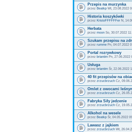
Przepis na murzynka
przez
Beatkp
Wt, 23.08.2022 0
Historia koszykówki
przez
KristoFFFFFFer
N, 14.0
Herbata
przez
moon
So, 30.07.2022 11
Szukam przepisu na zd
przez
rumme
Pn, 04.07.2022 0
Portal rozrywkowy
przez
briantim
Pn, 27.06.2022 
Usługa
przez
briantim
Śr, 22.06.2022 
40 fit przepisów na obia
przez
zrzucbrzuch
Cz, 09.06.
Omlet z owocami leśny
przez
zrzucbrzuch
Cz, 26.05.
Fabryka Siły jedzenie
przez
zrzucbrzuch
Cz, 19.05.
Alkohol na wesele
przez
Beatkp
Śr, 04.05.2022 0
Lawasz z jajkiem
przez
zrzucbrzuch
Wt, 26.04.