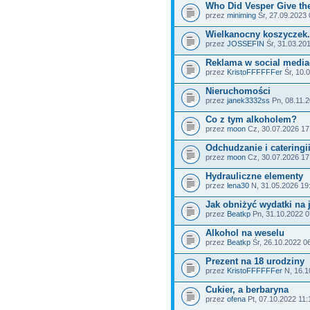
Who Did Vesper Give th
przez
miniming
Śr, 27.09.2023 
Wielkanocny koszyczek.
przez
JOSSEFIN
Śr, 31.03.20
Reklama w social medi
przez
KristoFFFFFFer
Śr, 10.
Nieruchomości
przez
janek3332ss
Pn, 08.11.2
Co z tym alkoholem?
przez
moon
Cz, 30.07.2026 17
Odchudzanie i cateringii
przez
moon
Cz, 30.07.2026 17
Hydrauliczne elementy
przez
lena30
N, 31.05.2026 19
Jak obniżyć wydatki na 
przez
Beatkp
Pn, 31.10.2022 0
Alkohol na weselu
przez
Beatkp
Śr, 26.10.2022 0
Prezent na 18 urodziny
przez
KristoFFFFFFer
N, 16.1
Cukier, a berbaryna
przez
ofena
Pt, 07.10.2022 11: