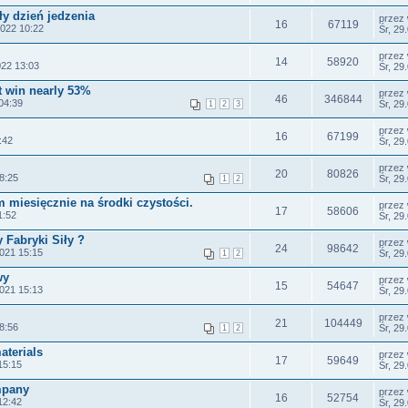
ły dzień jedzenia
przez
16
67119
2022 10:22
Śr, 29
przez
14
58920
022 13:03
Śr, 29
 win nearly 53%
przez
46
346844
04:39
Śr, 29
1
2
3
przez
16
67199
:42
Śr, 29
przez
20
80826
8:25
Śr, 29
1
2
 miesięcznie na środki czystości.
przez
17
58606
1:52
Śr, 29
y Fabryki Siły ?
przez
24
98642
021 15:15
Śr, 29
1
2
wy
przez
15
54647
021 15:13
Śr, 29
przez
21
104449
8:56
Śr, 29
1
2
aterials
przez
17
59649
15:15
Śr, 29
mpany
przez
16
52754
12:42
Śr, 29