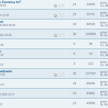
e Currency to?
przez
24
14040
05:22
Cz, 06
1
2
przez
23
25741
10 13:32
Cz, 06
1
2
ach
przez
19
84528
08.2022 08:18
So, 01
przez
30
103894
021 10:29
Pt, 31
1
2
przez
0
96
:29
Cz, 30
i
przez
0
52
:19
Cz, 30
przez
3
212
:23
Cz, 30
jedzenie
przez
26
227347
7:50
Śr, 29
1
2
przez
18
60448
6:14
Śr, 29
przez
19
93882
0.2022 11:17
Śr, 29
przez
15
45856
12
Śr, 29