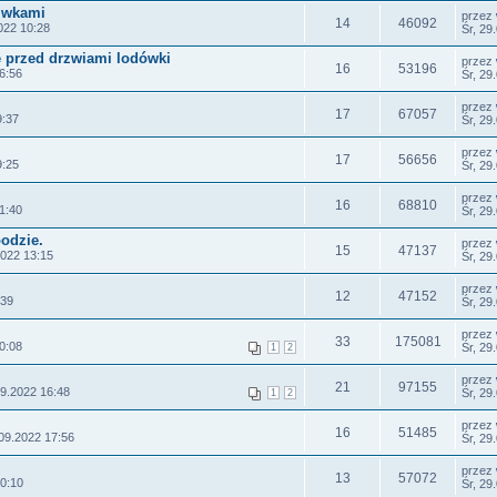
liwkami
przez
14
46092
022 10:28
Śr, 29
ę przed drzwiami lodówki
przez
16
53196
6:56
Śr, 29
przez
17
67057
9:37
Śr, 29
przez
17
56656
9:25
Śr, 29
przez
16
68810
1:40
Śr, 29
odzie.
przez
15
47137
2022 13:15
Śr, 29
przez
12
47152
:39
Śr, 29
przez
33
175081
0:08
Śr, 29
1
2
przez
21
97155
09.2022 16:48
Śr, 29
1
2
przez
16
51485
09.2022 17:56
Śr, 29
przez
13
57072
0:10
Śr, 29