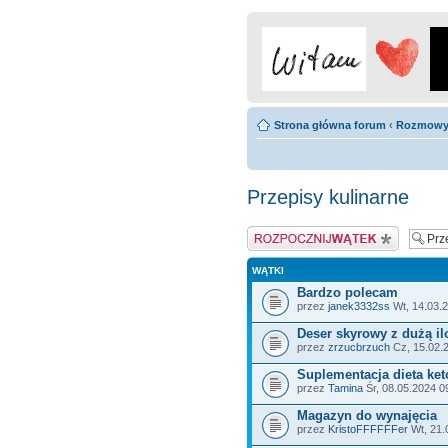
Strona główna forum
‹
Rozmow
Przepisy kulinarne
Napisz wątek
WĄTKI
Bardzo polecam
przez
janek3332ss
Wt, 14.03.
Deser skyrowy z dużą il
przez
zrzucbrzuch
Cz, 15.02.
Suplementacja dieta ket
przez
Tamina
Śr, 08.05.2024 0
Magazyn do wynajęcia
przez
KristoFFFFFFer
Wt, 21.