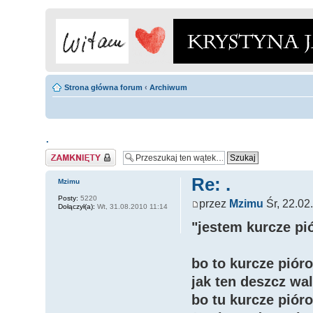
Strona główna forum
‹
Archiwum
.
Zamknięty
Re: .
Mzimu
Posty:
5220
przez
Mzimu
Śr, 22.02
Dołączył(a):
Wt, 31.08.2010 11:14
"jestem kurcze pi
bo to kurcze pióro
jak ten deszcz wal
bo tu kurcze piór