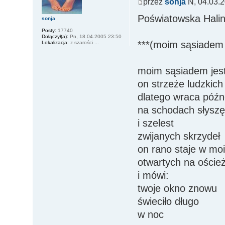
przez
sonja
N, 04.03.2
Poświatowska Hali
sonja
Posty:
17740
Dołączył(a):
Pn, 18.04.2005 23:50
***(moim sąsiadem j
Lokalizacja:
z szarości ...
moim sąsiadem jest
on strzeże ludzkic
dlatego wraca póź
na schodach słyszę
i szelest
zwijanych skrzydeł
on rano staje w mo
otwartych na oście
i mówi:
twoje okno znowu
świeciło długo
w noc