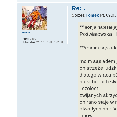
Re: .
przez
Tomek
Pt, 09.03
sonja napisał(a
Poświatowska H
Tomek
Posty:
3600
Dołączył(a):
Wt, 17.07.2007 22:08
***(moim sąsiade
moim sąsiadem j
on strzeże ludz
dlatego wraca 
na schodach sły
i szelest
zwijanych skrzy
on rano staje w
otwartych na oś
i mówi: