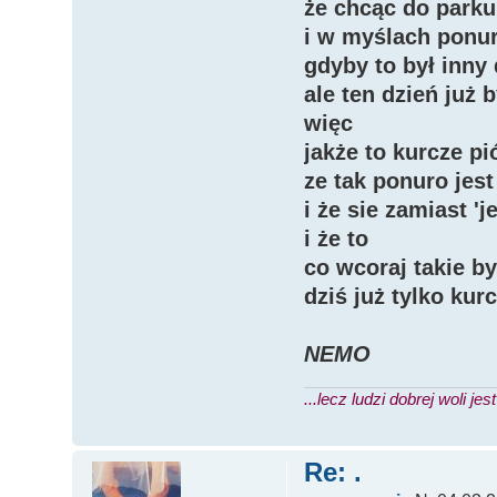
że chcąc do parku
i w myślach ponu
gdyby to był inny
ale ten dzień już b
więc
jakże to kurcze pi
ze tak ponuro jest
i że sie zamiast '
i że to
co wcoraj takie b
dziś już tylko kur
NEMO
...lecz ludzi dobrej woli jes
Re: .