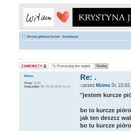
Strona główna forum
‹
Archiwum
.
Zamknięty
Re: .
Mzimu
Posty:
5220
przez
Mzimu
Śr, 22.02
Dołączył(a):
Wt, 31.08.2010 11:14
"jestem kurcze pi
bo to kurcze pióro
jak ten deszcz wal
bo tu kurcze piór