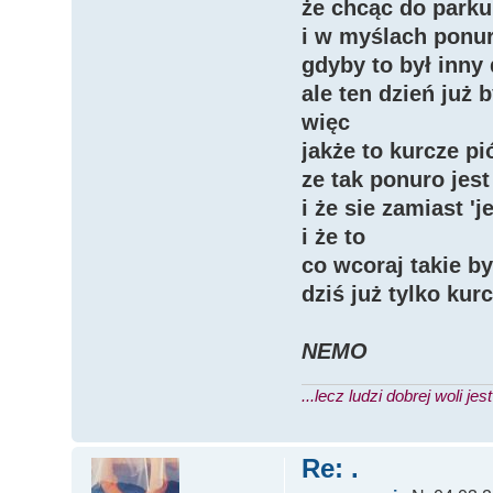
że chcąc do parku
i w myślach ponu
gdyby to był inny
ale ten dzień już b
więc
jakże to kurcze pi
ze tak ponuro jest
i że sie zamiast '
i że to
co wcoraj takie b
dziś już tylko kur
NEMO
...lecz ludzi dobrej woli jes
Re: .