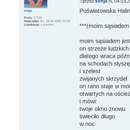
przez
sonja
N, 04.03.2
Poświatowska Hali
sonja
Posty:
17740
Dołączył(a):
Pn, 18.04.2005 23:50
***(moim sąsiadem j
Lokalizacja:
z szarości ...
moim sąsiadem jest
on strzeże ludzkic
dlatego wraca póź
na schodach słyszę
i szelest
zwijanych skrzydeł
on rano staje w mo
otwartych na oście
i mówi:
twoje okno znowu
świeciło długo
w noc