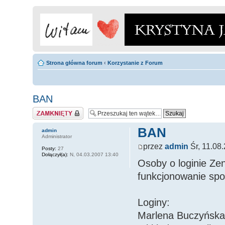
Strona główna forum
‹
Korzystanie z Forum
BAN
Zamknięty
BAN
admin
Administrator
przez
admin
Śr, 11.08
Posty:
27
Dołączył(a):
N, 04.03.2007 13:40
Osoby o loginie Ze
funkcjonowanie spo
Loginy:
Marlena Buczyńska, 