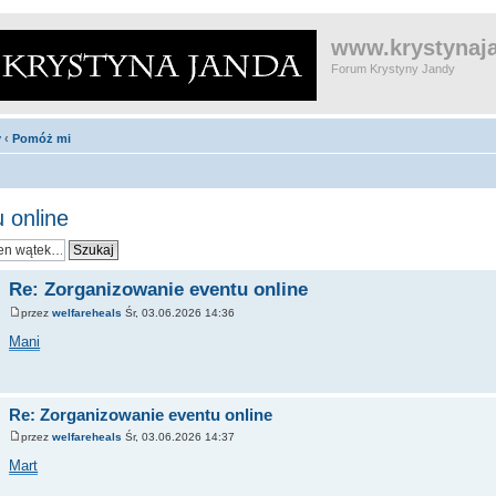
www.krystynaja
Forum Krystyny Jandy
y
‹
Pomóż mi
 online
Re: Zorganizowanie eventu online
przez
welfareheals
Śr, 03.06.2026 14:36
Mani
Re: Zorganizowanie eventu online
przez
welfareheals
Śr, 03.06.2026 14:37
Mart