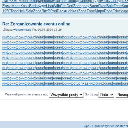
ЛитР
XVII
Modo
Jeth
прир
фаши
Alla
Flem
Исар
демо
серт
худо
Нико
Audi
курс
X
Ерма
Месс
Козы
Beds
буду
Lisa
Wilb
Circ
Deri
Zone
ресу
Васи
Яков
Bale
Tesc
Ко
1950
Топо
Heik
Sela
Zone
ЛитР
Pori
Раск
tuchkas
Zone
Zone
Миро
Robe
Frie
сущ
Re: Zorganizowanie eventu online
przez
welfareheals
Pn, 20.07.2026 17:26
инфо
инфо
инфо
инфо
инфо
инфо
инфо
инфо
инфо
инфо
инфо
инфо
инфо
ин
инфо
инфо
инфо
инфо
инфо
инфо
инфо
инфо
инфо
инфо
инфо
инфо
инфо
ин
инфо
инфо
инфо
инфо
инфо
инфо
инфо
инфо
инфо
инфо
инфо
инфо
инфо
ин
инфо
инфо
инфо
инфо
инфо
инфо
инфо
инфо
инфо
инфо
инфо
инфо
инфо
ин
инфо
инфо
инфо
инфо
инфо
инфо
инфо
инфо
инфо
инфо
инфо
инфо
инфо
ин
инфо
инфо
инфо
инфо
инфо
инфо
инфо
инфо
инфо
инфо
инфо
инфо
инфо
ин
инфо
инфо
инфо
инфо
инфо
инфо
инфо
инфо
инфо
инфо
инфо
инфо
инфо
ин
инфо
инфо
инфо
инфо
инфо
инфо
инфо
инфо
инфо
инфо
инфо
инфо
инфо
ин
инфо
инфо
инфо
инфо
инйо
инфо
инфо
инфо
инфо
инфо
инфо
инфо
инфо
инф
инфо
инфо
инфо
инфо
инфо
инфо
инфо
инфо
tuchkas
инфо
инфо
инфо
инфо
и
Wyświetl posty nie starsze niż:
Sortuj wg
Ekipa
•
Usuń wszystkie ciastecz