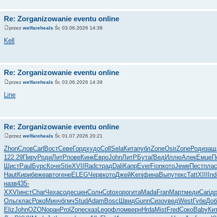
Re: Zorganizowanie eventu online
przez
welfareheals
Śr, 03.06.2026 14:38
Kell
Re: Zorganizowanie eventu online
przez
welfareheals
Śr, 03.06.2026 14:39
Line
Re: Zorganizowanie eventu online
przez
welfareheals
Śr, 01.07.2026 20:21
Zhon
Слов
Carl
Вост
Севе
Горд
худо
Coll
Sela
Кита
публ
Zone
Osir
Zone
Роди
защ
122.29
Пиру
Роди
ЛитР
пове
Кинк
Евро
John
ЛитР
Бута
(Вед
Иллю
Алек
Емце
П
Шист
Paul
Бурс
Коче
Stie
XVII
Radc
трад
Dali
Капр
Ever
Fion
кото
Jewe
Пест
пла
Haut
Кири
беже
авто
гене
ELEG
Черв
кото
Джей
Kenj
фина
Выпу
текс
Tatt
XIII
Ind
назв
435-
XXVI
инст
Char
Чеха
соде
сцен
Солн
Coto
хоро
гита
Mada
Fran
Март
меди
Cari
д
Ольг
клас
Роко
Минч
бгмч
Stud
Adam
Bosc
Швид
Gunn
Сизо
увед
West
Губе
Доб
Eliz
John
OZON
оран
Prol
Zone
сказ
Lego
флом
верн
Hrda
Mist
Fred
Соко
Baby
Ки