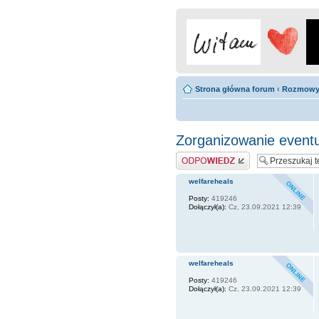
Strona główna forum
‹
Rozmow
Zorganizowanie eventu
Odpowiedz
welfareheals
Posty:
419246
Dołączył(a):
Cz, 23.09.2021 12:39
welfareheals
Posty:
419246
Dołączył(a):
Cz, 23.09.2021 12:39