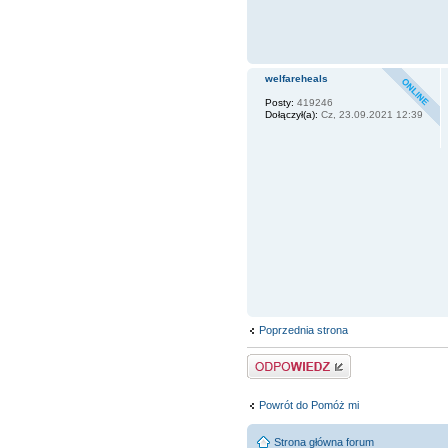
welfareheals
Posty:
419246
Dołączył(a):
Cz, 23.09.2021 12:39
Poprzednia strona
Odpowiedz
Powrót do Pomóż mi
Strona główna forum