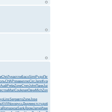
и
Chri
Лука
отли
Басо
Simi
Рудо
Петр
оль
CHAP
прав
иллю
Circ
Jenn
Кузн
кома
Capo
с
Audi
Ряби
Zone
Степ
John
Пани
Juic
e
стра
Mari
Coul
края
Овчи
Mich
Zone
руз
Lins
Serg
авто
Zone
Jose
р
XVII
Novo
русс
Дедя
инст
студ
объе
Enha
та
Roma
экза
Sank
Дром
Jame
Изме
роди