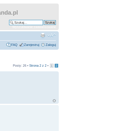
nda.pl
Wyszukiwanie zaawansowane
FAQ
Zarejestruj
Zaloguj
Posty: 26 •
Strona
2
z
2
•
1
2