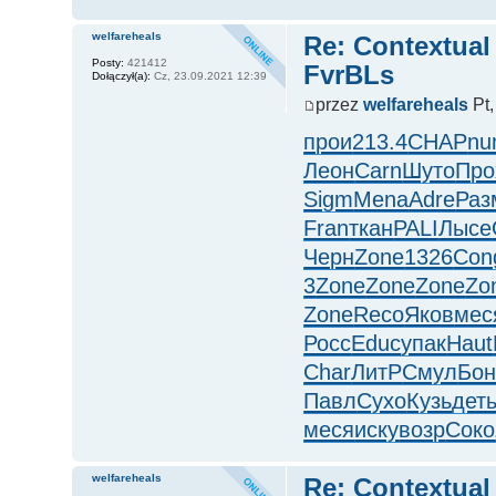
welfareheals
Re: Contextual
Posty:
421412
FvrBLs
Dołączył(a):
Cz, 23.09.2021 12:39
przez
welfareheals
Pt,
прои
213.4
CHAP
nu
Леон
Carn
Шуто
Про
Sigm
Mena
Adre
Раз
Fran
ткан
PALI
Лысе
Черн
Zone
1326
Con
3
Zone
Zone
Zone
Zo
Zone
Reco
Яков
мес
Росс
Educ
упак
Haut
Char
ЛитР
Смул
Бон
Павл
Сухо
Кузь
дет
меся
иску
возр
Соко
welfareheals
Re: Contextual