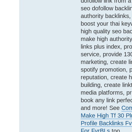
dofollow link from 
seo dofollow backli
authority backlinks,
boost your thai key
high quality seo bac
make high authority
links plus index, p
service, provide 13
marketing, create l
spotify promotion, 
reputation, create h
building, create lin
media platforms, p
book any link perfec
and more! See
Com
Make High Tf 30 P
Profile Backlinks F
For FvrBLs
too.