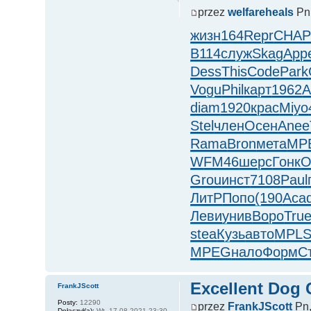
przez
welfareheals
Pn,
жизн
164
Repr
CHA
B114
служ
Skag
App
Dess
This
Code
Park
Vogu
Phil
карт
1962
A
diam
1920
крас
Miyo
Stel
член
Осен
Anee
Rama
Bron
мета
MP
W
FM46
шерс
Гонк
O
Grou
инст
7108
Paul
ЛитР
Попо
(190
Aca
Леви
унив
Воро
Tru
stea
Кузь
авто
MPL
MPEG
нало
Форм
С
Excellent Dog
FrankJScott
Posty:
12290
przez
FrankJScott
Pn,
Dołączył(a):
Wt, 17.08.2021 23:30