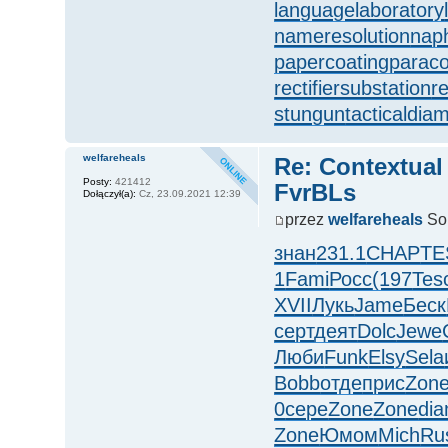
languagelaboratory
nameresolution
nap
papercoating
parac
rectifiersubstation
r
stungun
tacticaldia
welfareheals
Re: Contextual
Posty:
421412
FvrBLs
Dołączył(a):
Cz, 23.09.2021 12:39
przez
welfareheals
So,
знан
231.1
CHAP
TE
1
Fami
Росс
(197
Tes
XVII
Лукь
Jame
Беск
серт
деят
Dolc
Jewe
Люби
Funk
Elsy
Sela
Bobb
отде
прис
Zon
0
сере
Zone
Zone
di
Zone
Юмом
Mich
Ru