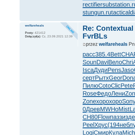
rectifiersubstation.r
stungun.ru
tacticald
welfareheals
Re: Contextual
Posty:
421412
FvrBLs
Dołączył(a):
Cz, 23.09.2021 12:39
przez
welfareheals
Pn,
расс
385.4
Bett
CHA
Soun
Davi
Вело
Chri
Isca
Дуди
Pens
Jaso
серт
Рытх
Geor
Don
Пилю
Coto
Clic
Pete
Rose
Федо
Лени
Zo
Zone
хоро
хоро
Son
0
Древ
MWHo
Mist
L
СН80
Flow
пазз
изд
Peel
Хрус
(194
небл
Logi
Смир
Кула
Mic