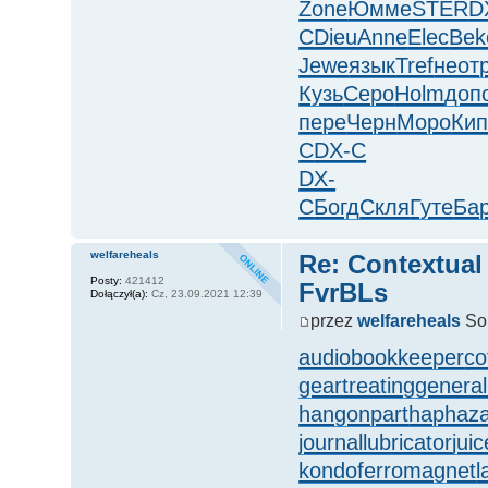
Zone
Юмме
STER
D
C
Dieu
Anne
Elec
Bek
Jewe
язык
Tref
неот
Кузь
Серо
Holm
доп
пере
Черн
Моро
Кип
C
DX-C
DX-
C
Богд
Скля
Гуте
Ба
welfareheals
Re: Contextual
Posty:
421412
FvrBLs
Dołączył(a):
Cz, 23.09.2021 12:39
przez
welfareheals
So,
audiobookkeeper
co
geartreating
general
hangonpart
haphaza
journallubricator
jui
kondoferromagnet
l