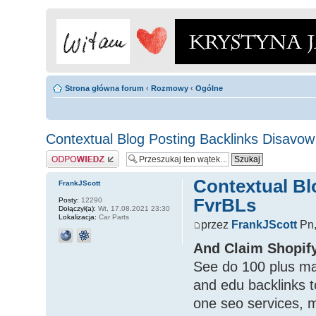
Strona główna forum
‹
Rozmowy
‹
Ogólne
Contextual Blog Posting Backlinks Disavo
Odpowiedz
Contextual Bl
FrankJScott
FvrBLs
Posty:
12290
Dołączył(a):
Wt, 17.08.2021 23:30
Lokalizacja:
Car Parts
przez
FrankJScott
Pn,
And Claim Shopif
See do 100 plus man
and edu backlinks to
one seo services, ma