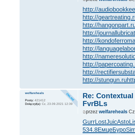
http://audiobookkee
http://geartreating.
http://hangonpart.r
http://journallubrica
http://kondoferrom
http://languagelabo
http://nameresoluti
http://papercoating.
http://rectifiersubst
http://stungun.ru
htt
welfareheals
Re: Contextual
Posty:
421412
FvrBLs
Dołączył(a):
Cz, 23.09.2021 12:39
przez
welfareheals
Cz,
Gurr
Lost
Juic
Asto
Li
534.8
Емце
Буро
Si