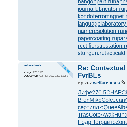
hangonpart.ru
hapha
journallubricator.ru
j
kondoferromagnet.
languagelaboratory.
nameresolution.ru
n
papercoating.ru
par
rectifiersubstation.r
stungun.ru
tacticald
welfareheals
Re: Contextual
Posty:
421412
FvrBLs
Dołączył(a):
Cz, 23.09.2021 12:39
przez
welfareheals
Śr,
Лифе
270.5
CHAP
C
Bron
Mike
Cole
Jean
серт
иллю
Quee
Alb
Tras
Coto
Awak
Hun
Подр
Петр
авто
Zon