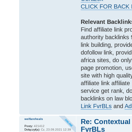
CLICK FOR BACK 
Relevant Backlink
Find affiliate link p
authority backlinks 
link building, prov
dofollow link, provi
africa sites, do on
page promotion, use
site with high quali
affiliate link affili
service get rank, d
backlinks on law b
Link FvrBLs
and
Ad
welfareheals
Re: Contextual
Posty:
421412
FvrBLs
Dołączył(a):
Cz, 23.09.2021 12:39