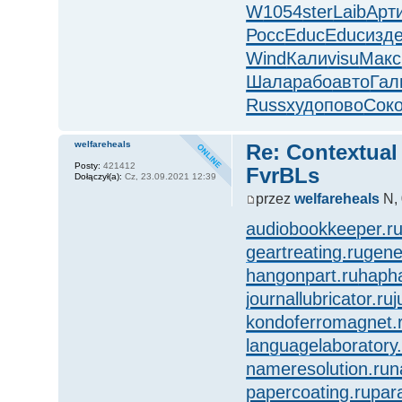
W
1054
ster
Laib
Арт
Росс
Educ
Educ
изд
Wind
Кали
visu
Макс
Шала
рабо
авто
Гал
Russ
худо
пово
Сок
welfareheals
Re: Contextual
Posty:
421412
FvrBLs
Dołączył(a):
Cz, 23.09.2021 12:39
przez
welfareheals
N, 
audiobookkeeper.r
geartreating.ru
gene
hangonpart.ru
hapha
journallubricator.ru
j
kondoferromagnet.
languagelaboratory.
nameresolution.ru
n
papercoating.ru
par