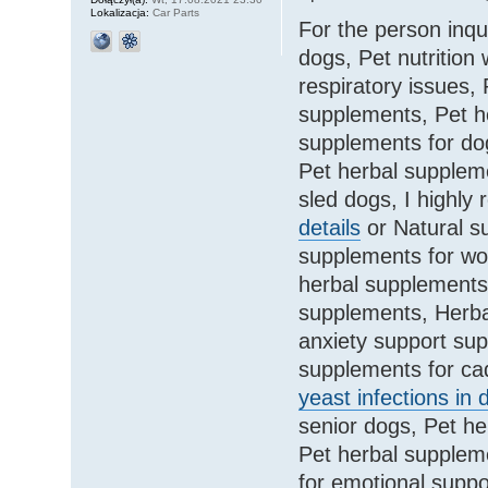
Lokalizacja:
Car Parts
For the person inq
dogs, Pet nutrition
respiratory issues
supplements, Pet he
supplements for dog
Pet herbal suppleme
sled dogs, I highl
details
or Natural s
supplements for wor
herbal supplements 
supplements, Herba
anxiety support sup
supplements for cad
yeast infections in 
senior dogs, Pet he
Pet herbal supplem
for emotional suppo