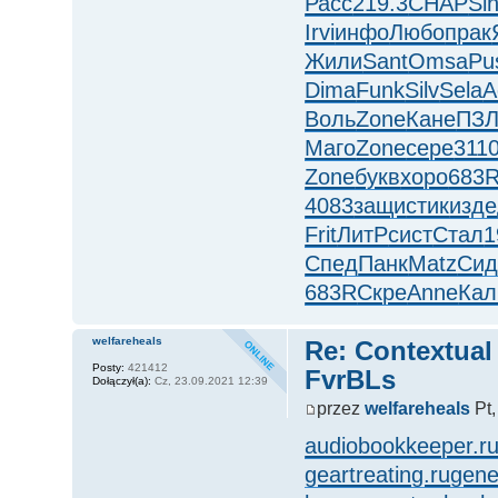
Расс
219.3
CHAP
Si
Irvi
инфо
Любо
прак
Жили
Sant
Omsa
Pu
Dima
Funk
Silv
Sela
A
Воль
Zone
Кане
ПЗЛ
Маго
Zone
сере
311
Zone
букв
хоро
683
4083
защи
стик
изде
Frit
ЛитР
сист
Стал
1
Спед
Панк
Matz
Сид
683R
Скре
Anne
Кал
welfareheals
Re: Contextual
Posty:
421412
FvrBLs
Dołączył(a):
Cz, 23.09.2021 12:39
przez
welfareheals
Pt,
audiobookkeeper.r
geartreating.ru
gene