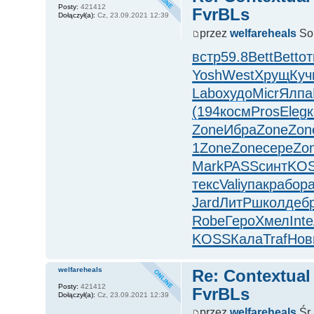
Posty:
421412
FvrBLs
Dołączył(a):
Cz, 23.09.2021 12:39
przez
welfareheals
So,
встр
59.8
Bett
Bett
от
Yosh
West
Хрущ
Куч
Labo
худо
Micr
Ялпа
(194
косм
Pros
Eleg
Zone
Ибра
Zone
Zon
1
Zone
Zone
сере
Zo
Mark
PASS
синт
KO
текс
Vali
упак
рабо
р
Jard
ЛитР
школ
деб
Robe
Геро
Хмел
Inte
KOSS
Кала
Traf
Нов
welfareheals
Re: Contextual
Posty:
421412
FvrBLs
Dołączył(a):
Cz, 23.09.2021 12:39
przez
welfareheals
Śr,