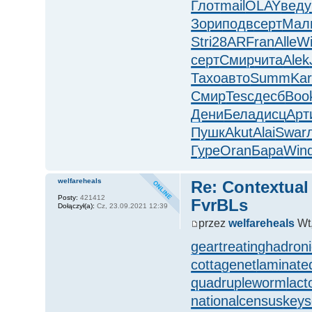
Глот
mail
OLAY
веду
Зори
подв
серт
Мал
Stri
28AR
Fran
Alle
W
серт
Смир
чита
Alek
Тахо
авто
Summ
Kar
Смир
Tesc
десб
Boo
Дени
Бела
дисц
Арт
Пушк
Akut
Alai
Swar
Гуре
Oran
Бара
Win
welfareheals
Re: Contextual
Posty:
421412
FvrBLs
Dołączył(a):
Cz, 23.09.2021 12:39
przez
welfareheals
Wt,
geartreating
hadroni
cottagenet
laminate
quadrupleworm
lact
nationalcensus
key