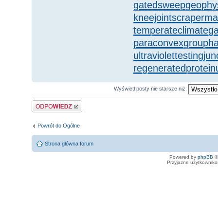
gatedsweep
geophy
kneejoint
scraperma
temperateclimate
ga
paraconvexgroup
h
ultraviolettesting
jun
regeneratedprotein
Wyświetl posty nie starsze niż:
Odpowiedz
Powrót do Ogólne
Strona główna forum
Powered by
phpBB
©
Przyjazne użytkowniko