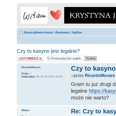
Strona główna forum
‹
Rozmowy
‹
Ogólne
Czy to kasyno jest legalne?
Odpowiedz
Czy to kasyno 
RicardoMoraes
Posty:
1
przez
RicardoMoraes
Dołączył(a):
Wt, 04.02.2020 16:35
Gram tu już drugi d
legalne
https://kas
może nie warto?
Re: Czy to kasy
Waber