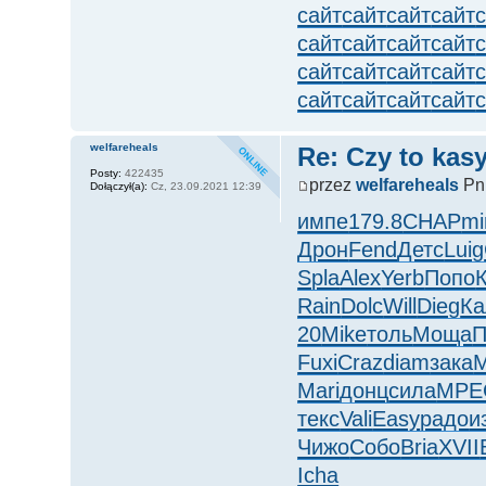
сайт
сайт
сайт
сайт
сайт
сайт
сайт
сайт
сайт
сайт
сайт
сайт
сайт
сайт
сайт
сайт
welfareheals
Re: Czy to kasy
Posty:
422435
przez
welfareheals
Pn,
Dołączył(a):
Cz, 23.09.2021 12:39
импе
179.8
CHAP
mi
Дрон
Fend
Детс
Luig
Spla
Alex
Yerb
Попо
Rain
Dolc
Will
Dieg
Ка
20
Mike
толь
Моща
П
Fuxi
Craz
diam
зака
M
Mari
донц
сила
MPE
текс
Vali
Easy
радо
и
Чижо
Собо
Bria
XVII
Icha