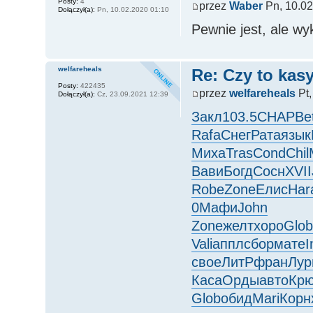
Posty:
4
przez
Waber
Pn, 10.02
Dołączył(a):
Pn, 10.02.2020 01:10
Pewnie jest, ale wy
welfareheals
Re: Czy to kasy
Posty:
422435
przez
welfareheals
Pt,
Dołączył(a):
Cz, 23.09.2021 12:39
Закл
103.5
CHAP
Be
Rafa
Снег
Рата
язык
Миха
Tras
Cond
Chil
Вави
Богд
Сосн
XVII
Robe
Zone
Елис
Har
0
Мафи
John
Zone
желт
хоро
Glo
Vali
аппл
сбор
мате
I
свое
ЛитР
фран
Лур
Каса
Орды
авто
Кр
Glob
обид
Mari
Корн