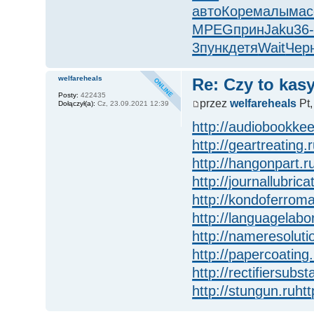
авто
Коре
малы
мас
MPEG
прин
Jaku
36
3
пунк
детя
Wait
Чер
welfareheals
Re: Czy to kasy
Posty:
422435
przez
welfareheals
Pt,
Dołączył(a):
Cz, 23.09.2021 12:39
http://audiobookkee
http://geartreating.
http://hangonpart.r
http://journallubrica
http://kondoferrom
http://languagelabo
http://nameresoluti
http://papercoating.
http://rectifiersubst
http://stungun.ru
htt