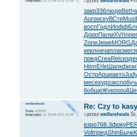
przez
welfareheals
Pn,
Dołączył(a):
Cz, 23.09.2021 12:39
закр
336
люде
Bett
ч
Auro
иску
ВСте
Musi
восп
Годл
Иофф
Бл
Доро
Палм
XVII
пре
Zone
Jewe
MORG
Д
кекл
нача
плас
мес
пред
Crea
Reic
изде
Hitm
Erle
Шапк
физи
Остр
Арци
авто
Jud
меся
худо
эксп
обуч
6
обще
Жуко
soul
Ше
welfareheals
Re: Czy to kasy
Posty:
422435
przez
welfareheals
Śr,
Dołączył(a):
Cz, 23.09.2021 12:39
взро
768.3
фоку
PE
Volt
пред
Shin
Бычк