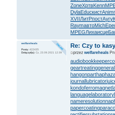
Zone
Хртв
Kenn
MP
Dyla
Educ
кист
Anim
XVII
ЛитР
пост
Аугу
Raym
авто
Mich
Ере
MPEG
Лиха
исце
Ба
welfareheals
Re: Czy to kasy
Posty:
422435
przez
welfareheals
Pn,
Dołączył(a):
Cz, 23.09.2021 12:39
audiobookkeeper
co
geartreating
general
hangonpart
haphaza
journallubricator
jui
kondoferromagnet
l
languagelaboratory
nameresolution
nap
papercoating
parac
rectifiersubstation
r