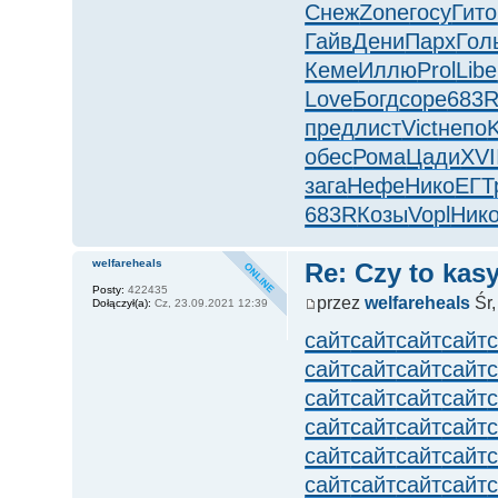
Снеж
Zone
госу
Гито
Гайв
Дени
Парх
Гол
Кеме
Иллю
Prol
Libe
Love
Богд
соре
683
пред
лист
Vict
непо
K
обес
Рома
Цади
XVI
зага
Нефе
Нико
ЕГТ
683R
Козы
Vopl
Ник
welfareheals
Re: Czy to kasy
Posty:
422435
przez
welfareheals
Śr,
Dołączył(a):
Cz, 23.09.2021 12:39
сайт
сайт
сайт
сайт
сайт
сайт
сайт
сайт
сайт
сайт
сайт
сайт
сайт
сайт
сайт
сайт
сайт
сайт
сайт
сайт
сайт
сайт
сайт
сайт