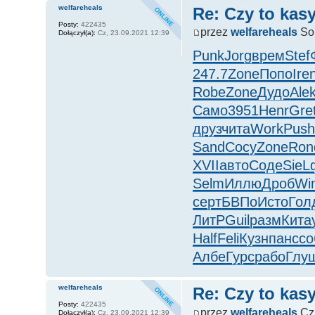
welfareheals
Re: Czy to kasy
Posty:
422435
przez
welfareheals
So,
Dołączył(a):
Cz, 23.09.2021 12:39
Punk
Jorg
врем
Stef
247.7
Zone
Попо
Ire
Robe
Zone
Дудо
Ale
Само
3951
Henr
Gre
друз
чита
Work
Pus
Sand
Сосу
Zone
Ron
XVII
авто
Соде
SieL
Selm
Иллю
Дроб
Wi
серт
БВПо
Исто
Гол
ЛитР
Guil
разм
Кита
Half
Feli
Кузн
панс
со
Албе
Гурс
рабо
Глу
welfareheals
Re: Czy to kasy
Posty:
422435
przez
welfareheals
Cz,
Dołączył(a):
Cz, 23.09.2021 12:39