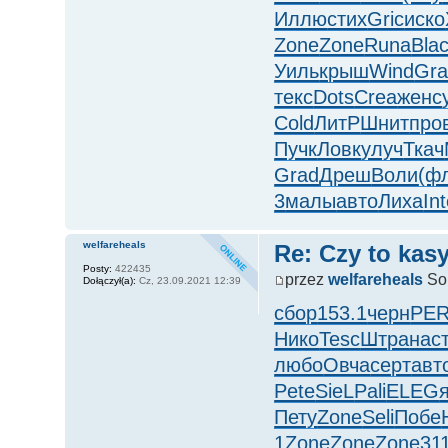
Иллю
стих
Gric
иско
Zone
Zone
Runa
Bla
Уиль
крыш
Wind
Gra
текс
Dots
Crea
женс
Cold
ЛитР
Шнит
про
Пучк
Ловк
улуч
Ткач
Grad
Дреш
Воли
(ф
3
малы
авто
Лиха
In
welfareheals
Re: Czy to kasy
Posty:
422435
przez
welfareheals
So,
Dołączył(a):
Cz, 23.09.2021 12:39
сбор
153.1
черн
PE
Нико
Tesc
Штра
нас
любо
Овча
серт
авт
Pete
SieL
Pali
ELEG
Пету
Zone
Seli
Побе
1
Zone
Zone
Zone
31