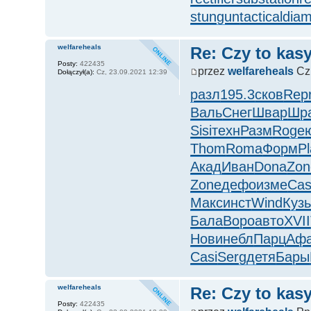
stungun
tacticaldia
welfareheals
Re: Czy to kasy
Posty:
422435
przez
welfareheals
Cz,
Dołączył(a):
Cz, 23.09.2021 12:39
разл
195.3
сков
Rep
Валь
Снег
Швар
Шр
Sisi
техн
Разм
Roge
Thom
Roma
Форм
P
Акад
Иван
Dona
Zon
Zone
дефо
изме
Cas
Макс
инст
Wind
Куз
Бала
Воро
авто
XVII
Нови
небл
Парц
Аф
Casi
Serg
детя
Бары
welfareheals
Re: Czy to kasy
Posty:
422435