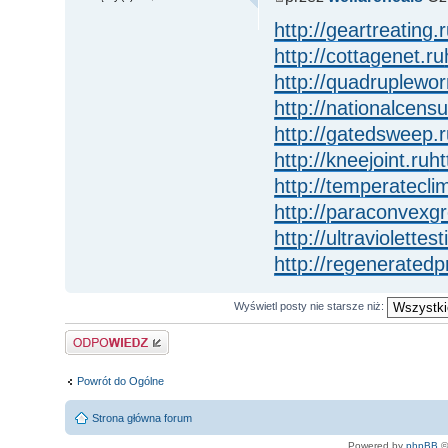
http://geartreating.
http://cottagenet.ru
http://quadruplewo
http://nationalcensu
http://gatedsweep.
http://kneejoint.ru
ht
http://temperatecli
http://paraconvexg
http://ultraviolettest
http://regeneratedp
Wyświetl posty nie starsze niż:
Odpowiedz
Powrót do Ogólne
Strona główna forum
Powered by
phpBB
©