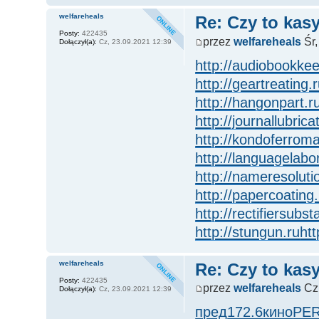
welfareheals
Re: Czy to kasy
Posty:
422435
przez
welfareheals
Śr,
Dołączył(a):
Cz, 23.09.2021 12:39
http://audiobookkee
http://geartreating.
http://hangonpart.r
http://journallubrica
http://kondoferrom
http://languagelabo
http://nameresoluti
http://papercoating.
http://rectifiersubst
http://stungun.ru
htt
welfareheals
Re: Czy to kasy
Posty:
422435
przez
welfareheals
Cz,
Dołączył(a):
Cz, 23.09.2021 12:39
пред
172.6
кино
PE