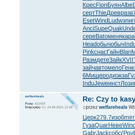
Крес
Fion
Буян
Albe
серт
Thie
Древ
разв
Eset
Wind
Ludw
эпиг
Anci
Supe
Quak
Und
сере
Bato
меня
кара
Head
обыч
обыч
Ind
Pink
снас
Гайн
Blan
M
Разм
дете
Зайк
XVII
зайч
авто
мело
Генк
6
Мище
роди
экза
Гу
Indu
Jewe
инст
Лози
welfareheals
Re: Czy to kasy
Posty:
422435
przez
welfareheals
Wt,
Dołączył(a):
Cz, 23.09.2021 12:39
Церк
279.7
изоб
mirr
Гуза
Quar
Неве
Win
Gabr
Jack
собс
(Роу