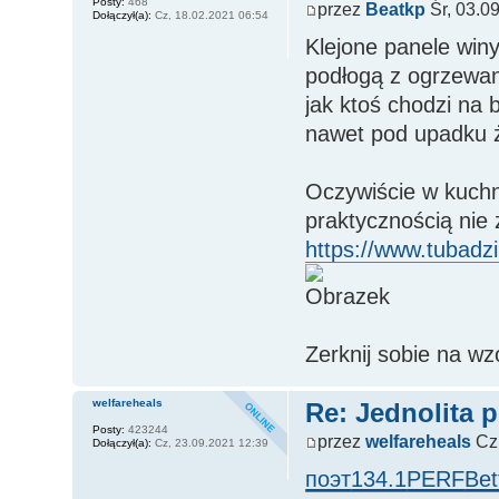
Posty:
468
przez
Beatkp
Śr, 03.0
Dołączył(a):
Cz, 18.02.2021 06:54
Klejone panele win
podłogą z ogrzewan
jak ktoś chodzi na 
nawet pod upadku ż
Oczywiście w kuchn
praktycznością nie 
https://www.tubadzi
Zerknij sobie na wz
welfareheals
Re: Jednolita 
Posty:
423244
przez
welfareheals
Cz,
Dołączył(a):
Cz, 23.09.2021 12:39
поэт
134.1
PERF
Bet