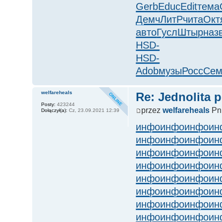
Gerb
Educ
Edit
тема
Демч
ЛитР
чита
Окт
авто
Гусл
Штыр
наз
HSD-
HSD-
Adob
музы
Росс
Сем
welfareheals
Re: Jednolita 
Posty:
423244
przez
welfareheals
Pn,
Dołączył(a):
Cz, 23.09.2021 12:39
инфо
инфо
инфо
ин
инфо
инфо
инфо
ин
инфо
инфо
инфо
ин
инфо
инфо
инфо
ин
инфо
инфо
инфо
ин
инфо
инфо
инфо
ин
инфо
инфо
инфо
ин
инфо
инфо
инфо
ин