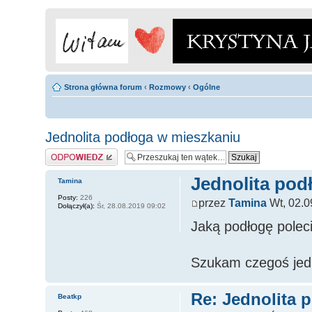
Strona główna forum
‹
Rozmowy
‹
Ogólne
Jednolita podłoga w mieszkaniu
Odpowiedz
Jednolita pod
Tamina
Posty:
226
przez
Tamina
Wt, 02.0
Dołączył(a):
Śr, 28.08.2019 09:02
Jaką podłogę polec
Szukam czegoś jedn
Re: Jednolita 
Beatkp