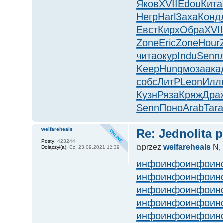
Яков
XVII
Edou
Кита
Негр
Harl
Заха
Конд
Евст
Кирх
Обра
XVI
Zone
Eric
Zone
Hour
чита
окур
Indu
Senn
Keep
Hung
моза
ака
собс
ЛитР
Leon
Илл
Кузн
Ряза
Кряж
Дра
Senn
Поно
Arab
Tar
welfareheals
Re: Jednolita 
Posty:
423244
przez
welfareheals
N, 
Dołączył(a):
Cz, 23.09.2021 12:39
инфо
инфо
инфо
ин
инфо
инфо
инфо
ин
инфо
инфо
инфо
ин
инфо
инфо
инфо
ин
инфо
инфо
инфо
ин