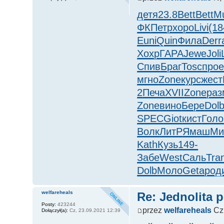
детя
23.8
Bett
Bett
M
ФК
Петр
хоро
Livi
(18
Euni
Quin
Фила
Derr
Хохр
ГАРА
Jewe
Joli
Спив
Браг
Tosc
про
мгно
Zone
курс
жест
2
Печа
XVII
Zone
раз
Zone
вино
Бере
Dol
SPEC
Giot
кист
Голо
Волк
ЛитР
Ямаш
Ми
Kath
Кузь
149-
Забе
West
Саль
Tra
Dolb
Моло
Geta
род
welfareheals
Re: Jednolita 
Posty:
423244
przez
welfareheals
Cz,
Dołączył(a):
Cz, 23.09.2021 12:39