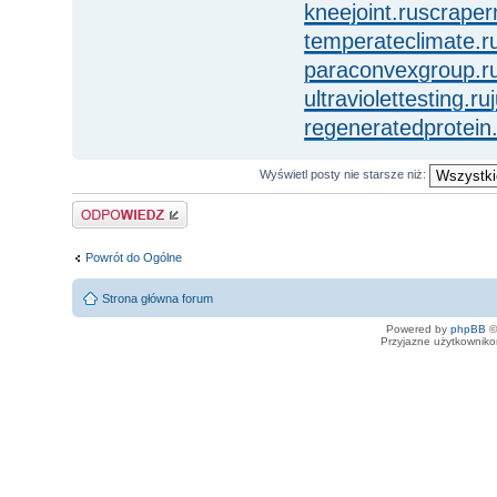
kneejoint.ru
scraper
temperateclimate.r
paraconvexgroup.r
ultraviolettesting.ru
regeneratedprotein
Wyświetl posty nie starsze niż:
Odpowiedz
Powrót do Ogólne
Strona główna forum
Powered by
phpBB
©
Przyjazne użytkowniko