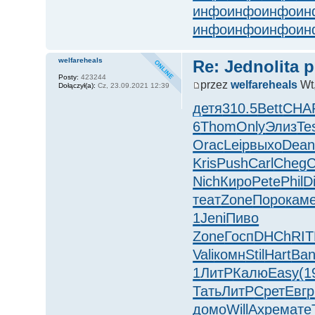
инфо
инфо
инфо
ин
инфо
инфо
инфо
ин
welfareheals
Re: Jednolita 
Posty:
423244
przez
welfareheals
Wt,
Dołączył(a):
Cz, 23.09.2021 12:39
детя
310.5
Bett
CHA
6
Thom
Only
Элиз
Te
Orac
Leip
выхо
Dea
Kris
Push
Carl
Cheg
Nich
Киро
Pete
Phil
D
теат
Zone
Поро
кам
1
Jeni
Пиво
Zone
Госп
DHCh
RI
Vali
комн
Stil
Hart
Ba
1
ЛитР
Калю
Easy
(1
Тать
ЛитР
Срет
Евгр
домо
Will
Ахре
мате