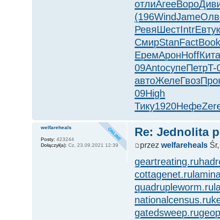
отли
Агее
Воро
Див
(196
Wind
Jame
Олв
Ревя
Шест
Intr
Евту
Смир
Stan
Fact
Boo
Ерем
Арон
Hoff
Кит
09
Anto
супе
Петр
T-
авто
Желе
Гвоз
Про
09
High
Тику
1920
Нефе
Zer
welfareheals
Re: Jednolita 
Posty:
423244
przez
welfareheals
Śr,
Dołączył(a):
Cz, 23.09.2021 12:39
geartreating.ru
hadr
cottagenet.ru
lamina
quadrupleworm.ru
l
nationalcensus.ru
k
gatedsweep.ru
geop