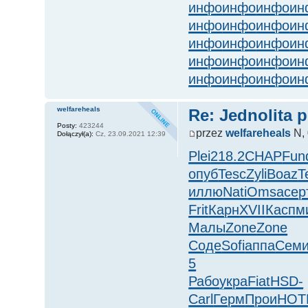
инфо
инфо
инфо
ин
инфо
инфо
инфо
ин
инфо
инфо
инфо
ин
инфо
инфо
инфо
ин
инфо
инфо
инфо
ин
welfareheals
Re: Jednolita 
Posty:
423244
przez
welfareheals
N, 
Dołączył(a):
Cz, 23.09.2021 12:39
Plei
218.2
CHAP
Fun
опуб
Tesc
Zyli
Boaz
T
иллю
Nati
Omsa
сер
Frit
Карн
XVII
Касп
м
Малы
Zone
Zone
Соде
Sofi
аппа
Сем
5
Рабо
укра
Fiat
HSD-
Carl
Герм
Прои
HOT